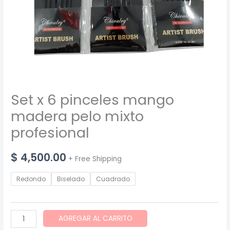
Set x 6 pinceles mango
madera pelo mixto
profesional
$
4,500.00
+ Free Shipping
Redondo
Biselado
Cuadrado
Set
AGREGAR AL CARRITO
x