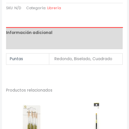
6
SKU:
N/D
Categoría:
Librería
pinceles
mango
madera
Información adicional
pelo
mixto
Valoraciones (0)
profesional
cantidad
Puntas
Redondo, Biselado, Cuadrado
Productos relacionados