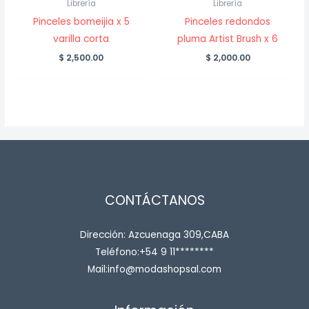
Librería
Librería
Pinceles bomeijia x 5
Pinceles redondos
varilla corta
pluma Artist Brush x 6
$
2,500.00
$
2,000.00
CONTÁCTANOS
Dirección: Azcuenaga 309,CABA
Teléfono:+54 9 11********
Mail:info@modashopsal.com