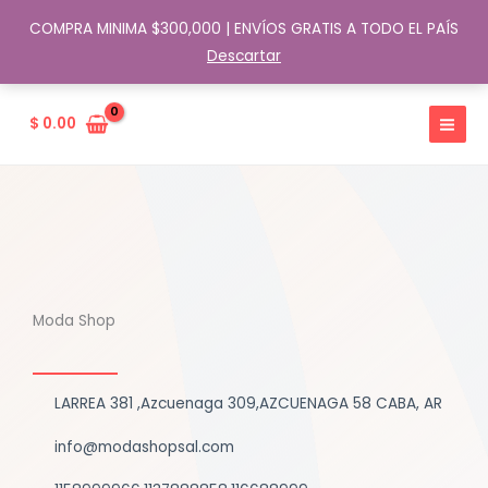
COMPRA MINIMA $300,000 | ENVÍOS GRATIS A TODO EL PAÍS
Descartar
Ir
al
$
0.00
contenido
Moda Shop
LARREA 381 ,Azcuenaga 309,AZCUENAGA 58 CABA, AR
info@modashopsal.com