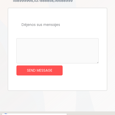
1158999966,1137888858,116688999
Déjenos sus mensajes
SEND MESSAGE