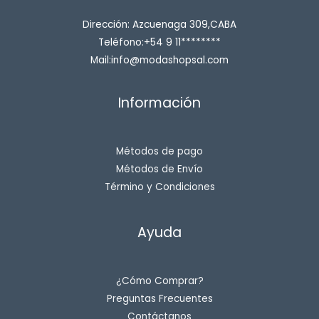
w
s
a
:
s
$
Dirección: Azcuenaga 309,CABA
:
Teléfono:+54 9 11********
$
6
,
Mail:info@modashopsal.com
8
5
,
0
0
0
Información
0
.
0
0
.
0
0
.
0
Métodos de pago
.
Métodos de Envío
Término y Condiciones
Ayuda
¿Cómo Comprar?
Preguntas Frecuentes
Contáctanos