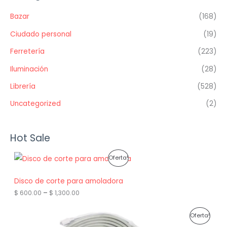
Bazar
(168)
Ciudado personal
(19)
Ferretería
(223)
Iluminación
(28)
Librería
(528)
Uncategorized
(2)
Hot Sale
P
Oferta!
R
Disco de corte para amoladora
O
P
$
600.00
–
$
1,300.00
r
D
i
P
Oferta!
c
U
e