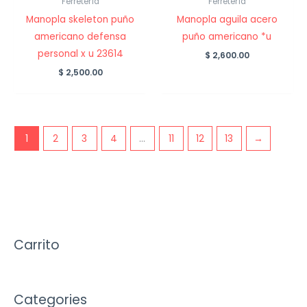
Ferretería
Ferretería
Manopla skeleton puño
Manopla aguila acero
americano defensa
puño americano *u
personal x u 23614
$
2,600.00
$
2,500.00
1
2
3
4
…
11
12
13
→
Carrito
Categories