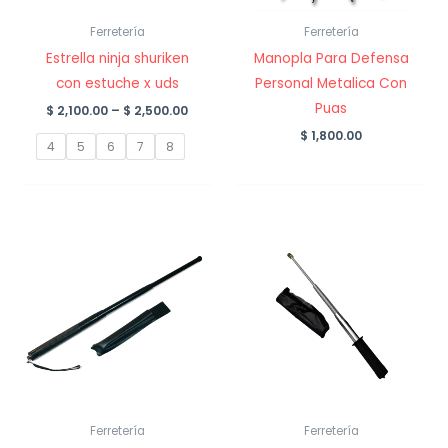
Ferretería
Ferretería
Estrella ninja shuriken
Manopla Para Defensa
con estuche x uds
Personal Metalica Con
Puas
Price
$
2,100.00
–
$
2,500.00
range:
$
1,800.00
$ 2,100.00
4
5
6
7
8
through
$ 2,500.00
Ferretería
Ferretería