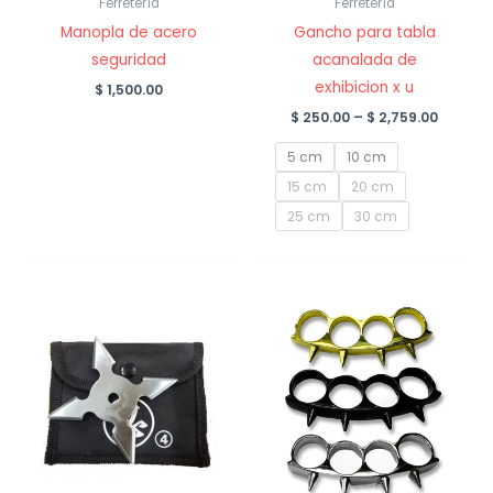
Ferretería
Ferretería
Manopla de acero
Gancho para tabla
seguridad
acanalada de
exhibicion x u
$
1,500.00
Price
$
250.00
–
$
2,759.00
range:
$ 250.0
5 cm
10 cm
throug
$ 2,759
15 cm
20 cm
25 cm
30 cm