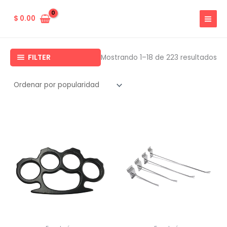
Ir
al
$
0.00
contenido
FILTER
So
Mostrando 1–18 de 223 resultados
by
pop