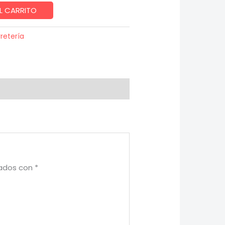
L CARRITO
retería
cados con
*