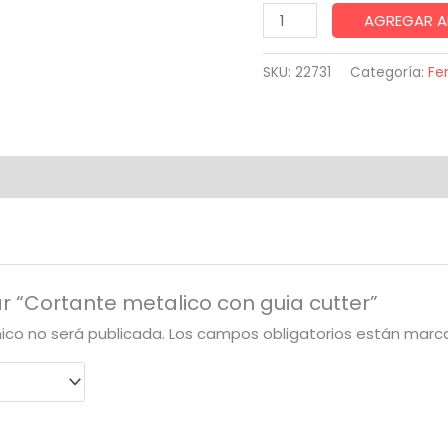
Cortante
AGREGAR A
metalico
con
SKU:
22731
Categoría:
Fer
guia
cutter
cantidad
ar “Cortante metalico con guia cutter”
nico no será publicada.
Los campos obligatorios están mar