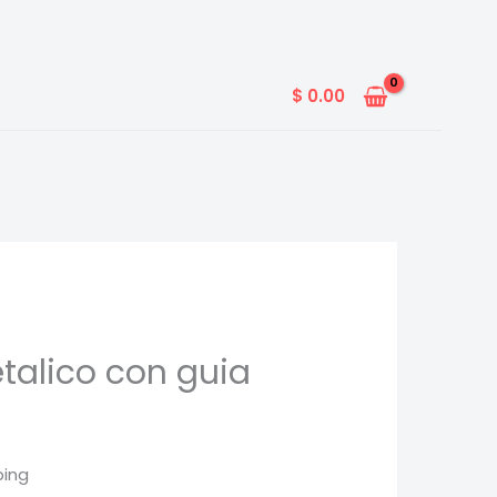
$
0.00
talico con guia
ping