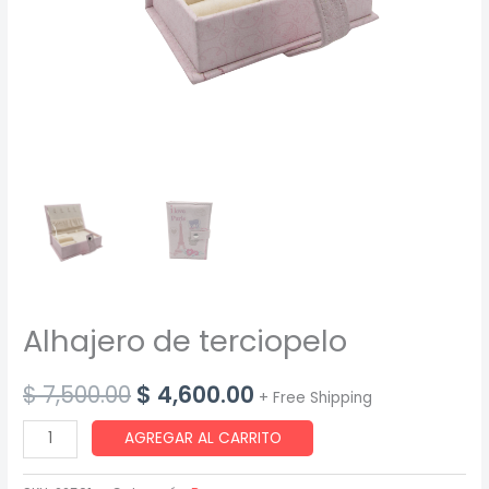
Alhajero de terciopelo
Original
Current
$
7,500.00
$
4,600.00
+ Free Shipping
price
price
Alhajero
AGREGAR AL CARRITO
de
was:
is:
terciopelo