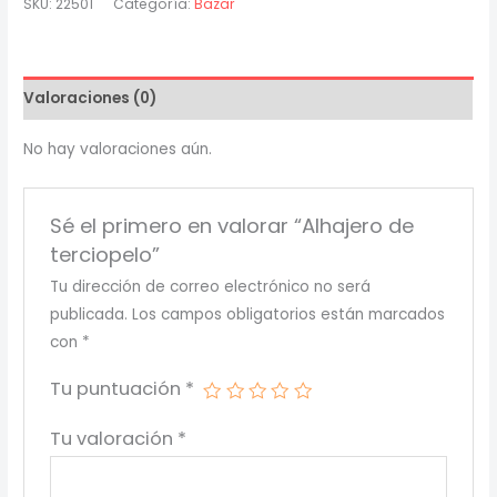
SKU:
22501
Categoría:
Bazar
$ 7,500.00.
$ 4,600.00.
cantidad
Valoraciones (0)
No hay valoraciones aún.
Sé el primero en valorar “Alhajero de
terciopelo”
Tu dirección de correo electrónico no será
publicada.
Los campos obligatorios están marcados
con
*
Tu puntuación
*
Tu valoración
*