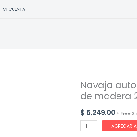
MI CUENTA
Navaja aut
de madera 
$
5,249.00
+ Free S
Navaja
AGREGAR A
automatica