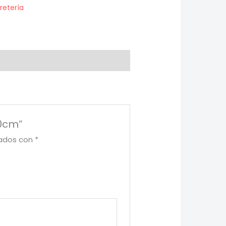
retería
20cm”
cados con
*