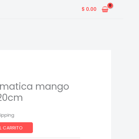
$
0.00
omatica mango
20cm
hipping
L CARRITO