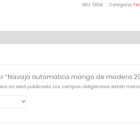
mango
SKU:
13014
Categoría:
Fer
de
madera
20cm
cantidad
orar “Navaja automatica mango de madera 
nico no será publicada.
Los campos obligatorios están mar