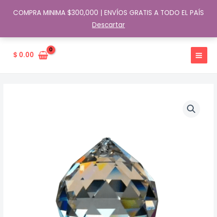
COMPRA MINIMA $300,000 | ENVÍOS GRATIS A TODO EL PAÍS
Descartar
Ir
al
$
0.00
contenido