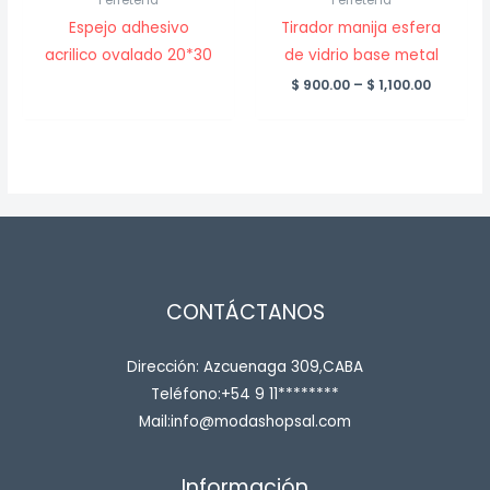
Espejo adhesivo
Tirador manija esfera
acrilico ovalado 20*30
de vidrio base metal
Price
$
900.00
–
$
1,100.00
range:
$ 900.00
throug
$ 1,100.0
CONTÁCTANOS
Dirección: Azcuenaga 309,CABA
Teléfono:+54 9 11********
Mail:info@modashopsal.com
Información