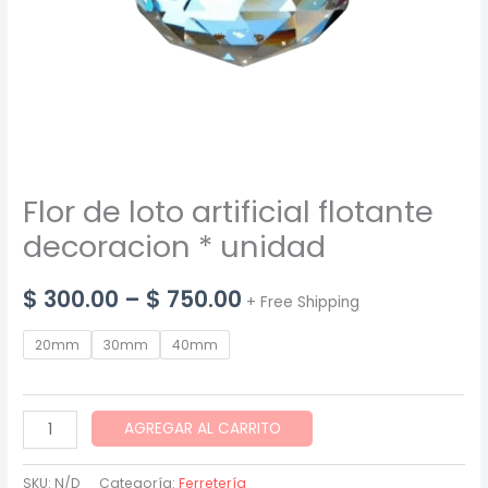
Flor de loto artificial flotante
decoracion * unidad
Price
$
300.00
–
$
750.00
+ Free Shipping
range:
20mm
30mm
40mm
$ 300.00
through
Flor
AGREGAR AL CARRITO
de
$ 750.00
loto
SKU:
N/D
Categoría:
Ferretería