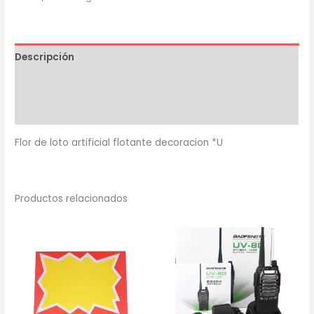
artificial
flotante
decoracion
Descripción
*
unidad
Información adicional
cantidad
Valoraciones (0)
Flor de loto artificial flotante decoracion *U
Productos relacionados