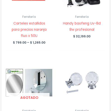
Ferretería
Ferretería
Carteles estallidos
Handy baofeng Uv-8d
para precios naranja
8w profesional
fluo x 50U
$
32,199.00
Price
$
799.00
–
$
1,265.00
range:
$ 799.00
through
$ 1,265.00
AGOTADO
Ferretería
Ferretería