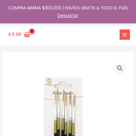
COMPRA MINIMA $300,000 | ENVÍOS GRATIS A TODO EL PAÍS
Descartar
Ir
al
$
0.00
contenido