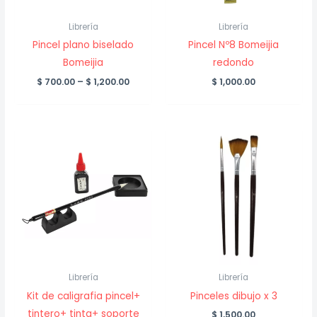
Librería
Librería
Pincel plano biselado
Pincel Nº8 Bomeijia
Bomeijia
redondo
Price
$
700.00
–
$
1,200.00
$
1,000.00
range:
$ 700.00
through
$ 1,200.00
Librería
Librería
Kit de caligrafia pincel+
Pinceles dibujo x 3
tintero+ tinta+ soporte
$
1,500.00