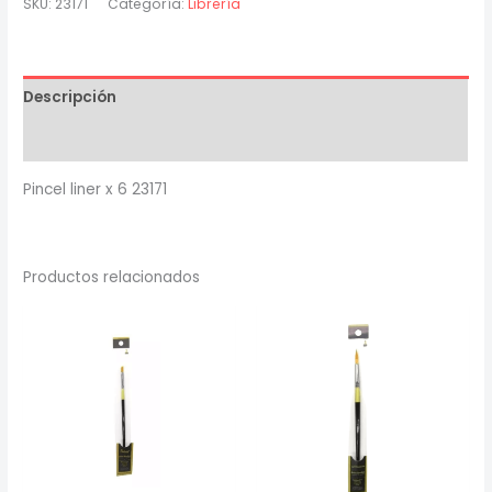
SKU:
23171
Categoría:
Librería
6
23171
cantidad
Descripción
Valoraciones (0)
Pincel liner x 6 23171
Productos relacionados