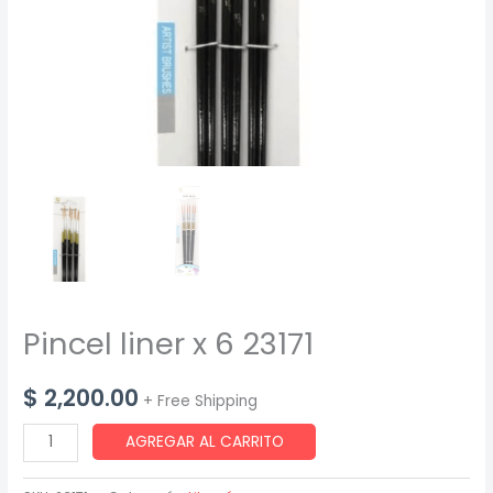
Pincel liner x 6 23171
$
2,200.00
+ Free Shipping
Pincel
AGREGAR AL CARRITO
liner
x