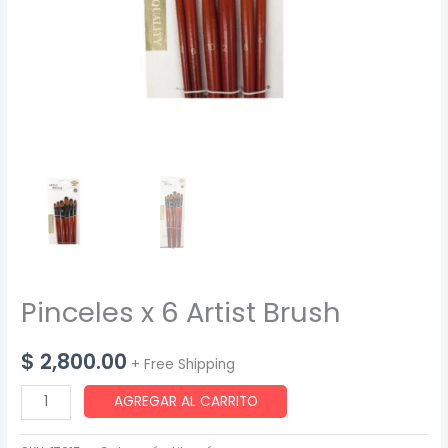
Pinceles x 6 Artist Brush
$
2,800.00
+ Free Shipping
Pinceles
AGREGAR AL CARRITO
x
6