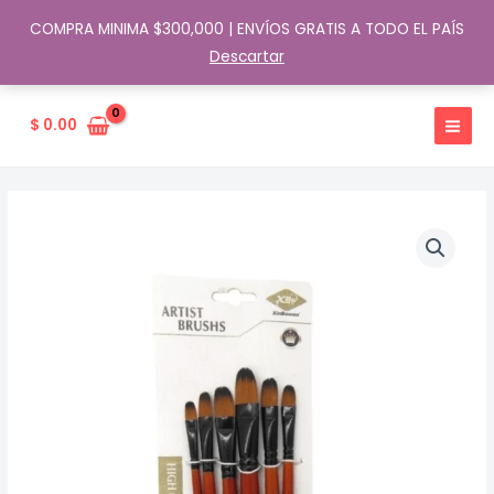
COMPRA MINIMA $300,000 | ENVÍOS GRATIS A TODO EL PAÍS
Descartar
Ir
al
$
0.00
contenido