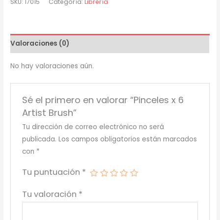
SKU:
17015
Categoría:
Librería
Artist
Brush
cantidad
Valoraciones (0)
No hay valoraciones aún.
Sé el primero en valorar “Pinceles x 6
Artist Brush”
Tu dirección de correo electrónico no será
publicada.
Los campos obligatorios están marcados
con
*
Tu puntuación
*
Tu valoración
*