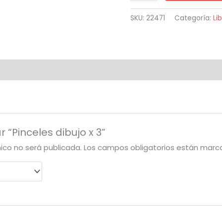
dibujo
x
SKU:
22471
Categoría:
Li
3
cantidad
r “Pinceles dibujo x 3”
nico no será publicada.
Los campos obligatorios están mar