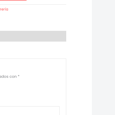
brería
cados con
*