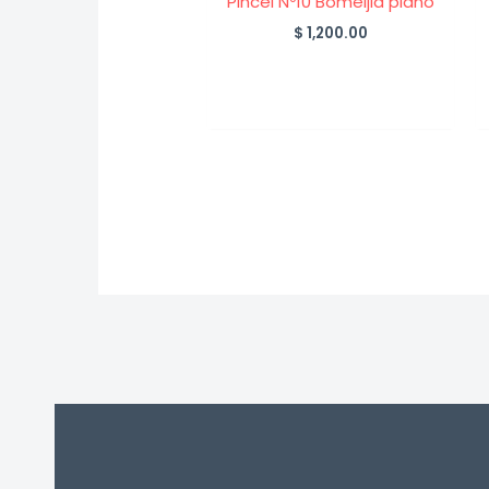
Pincel Nº10 Bomeijia plano
$
1,200.00