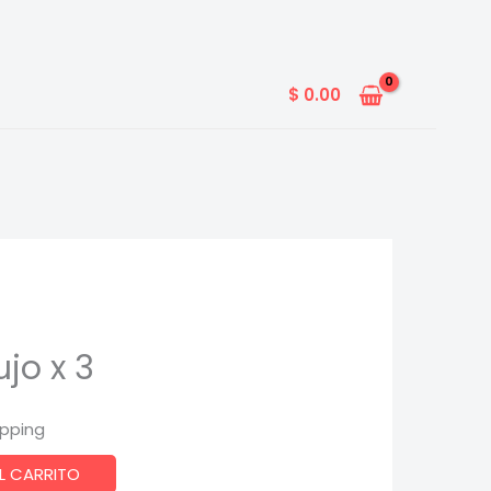
$
0.00
jo x 3
ipping
L CARRITO