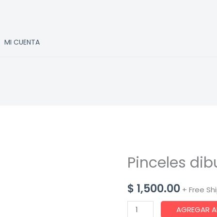
MI CUENTA
Pinceles dibu
$
1,500.00
+ Free Sh
Pinceles
AGREGAR A