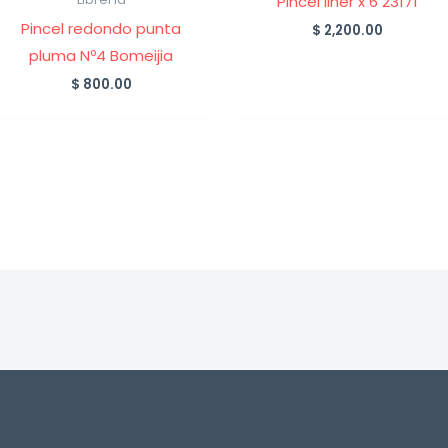
Pincel liner x 6 23171
Pincel redondo punta
$
2,200.00
pluma Nº4 Bomeijia
$
800.00