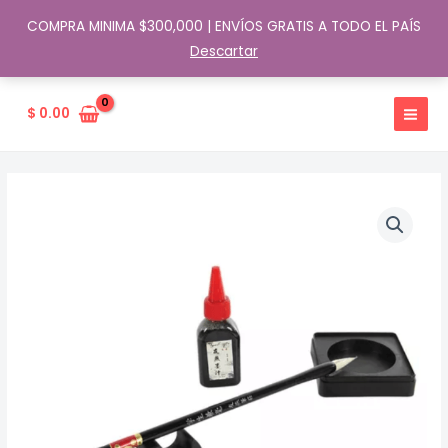
COMPRA MINIMA $300,000 | ENVÍOS GRATIS A TODO EL PAÍS
Descartar
Ir
al
$
0.00
contenido