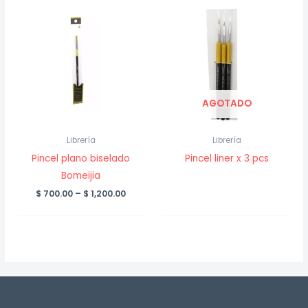
AGOTADO
Librería
Librería
Pincel plano biselado
Pincel liner x 3 pcs
Bomeijia
Price
$
700.00
–
$
1,200.00
range:
$ 700.00
through
$ 1,200.00