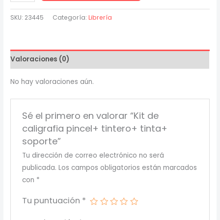
de
caligrafia
SKU:
23445
Categoría:
Librería
pincel+
tintero+
tinta+
Valoraciones (0)
soporte
cantidad
No hay valoraciones aún.
Sé el primero en valorar “Kit de
caligrafia pincel+ tintero+ tinta+
soporte”
Tu dirección de correo electrónico no será
publicada.
Los campos obligatorios están marcados
con
*
Tu puntuación
*