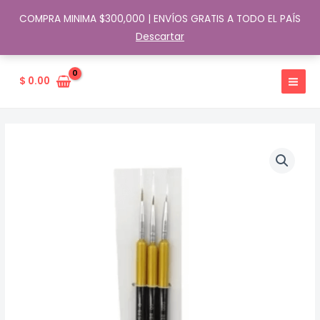
COMPRA MINIMA $300,000 | ENVÍOS GRATIS A TODO EL PAÍS
Descartar
Ir
al
$
0.00
contenido