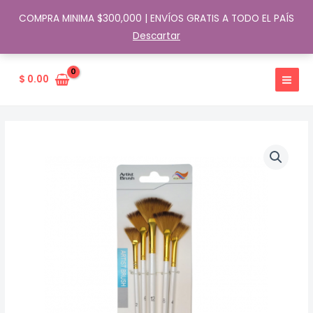
COMPRA MINIMA $300,000 | ENVÍOS GRATIS A TODO EL PAÍS
Descartar
Ir
al
$
0.00
contenido