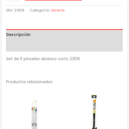
de
5
SKU:
23515
Categoría:
Librería
pinceles
abanico
corto
Descripción
23515
cantidad
Valoraciones (0)
Set de 5 pinceles abanico corto 23515
Productos relacionados