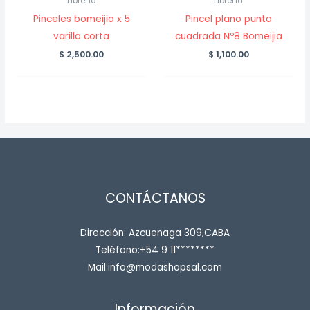
Librería
Librería
Pinceles bomeijia x 5
Pincel plano punta
varilla corta
cuadrada Nº8 Bomeijia
$
2,500.00
$
1,100.00
CONTÁCTANOS
Dirección: Azcuenaga 309,CABA
Teléfono:+54 9 11********
Mail:info@modashopsal.com
Información