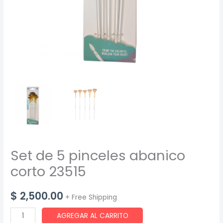
Set de 5 pinceles abanico
corto 23515
$
2,500.00
+ Free Shipping
Set
AGREGAR AL CARRITO