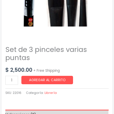
Set de 3 pinceles varias
puntas
$
2,500.00
+ Free Shipping
Set
AGREGAR AL CARRITO
de
3
SKU:
22016
Categoría:
Librería
pinceles
varias
puntas