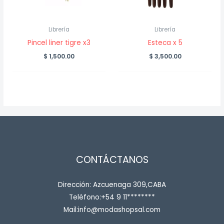
Librería
Librería
Pincel liner tigre x3
Esteca x 5
$
1,500.00
$
3,500.00
CONTÁCTANOS
Dirección: Azcuenaga 309,CABA
Teléfono:+54 9 11********
Mail:info@modashopsal.com