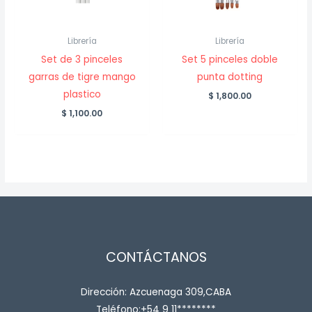
Librería
Librería
Set de 3 pinceles
Set 5 pinceles doble
garras de tigre mango
punta dotting
plastico
$
1,800.00
$
1,100.00
CONTÁCTANOS
Dirección: Azcuenaga 309,CABA
Teléfono:+54 9 11********