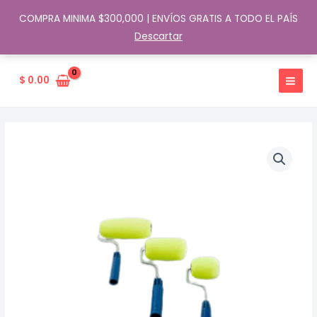
COMPRA MINIMA $300,000 | ENVÍOS GRATIS A TODO EL PAÍS
Descartar
Ir
al
$
0.00
contenido