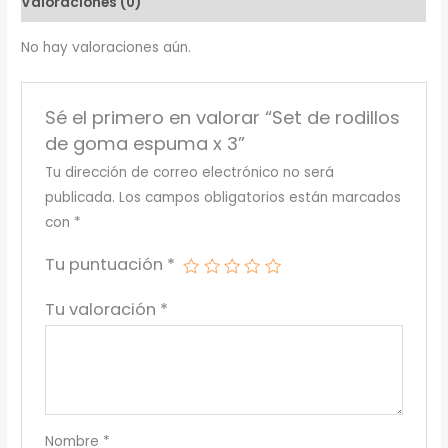
Valoraciones (0)
x
3
No hay valoraciones aún.
cantidad
Sé el primero en valorar “Set de rodillos
de goma espuma x 3”
Tu dirección de correo electrónico no será
publicada.
Los campos obligatorios están marcados
con
*
Tu puntuación
*
Tu valoración
*
Nombre
*