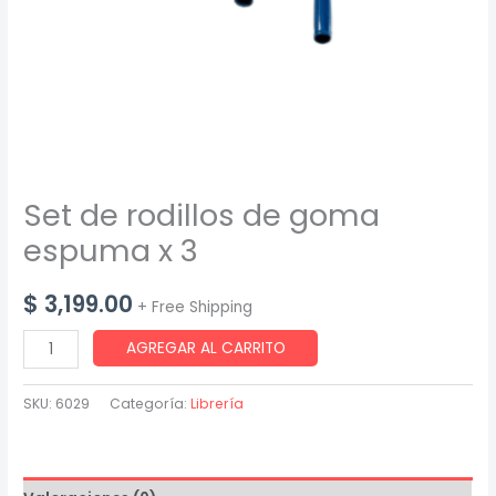
Set de rodillos de goma
espuma x 3
$
3,199.00
+ Free Shipping
Set
AGREGAR AL CARRITO
de
rodillos
SKU:
6029
Categoría:
Librería
de
goma
espuma