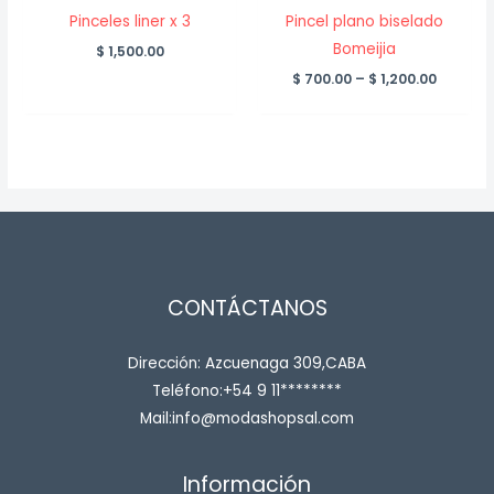
Pinceles liner x 3
Pincel plano biselado
Bomeijia
$
1,500.00
Price
$
700.00
–
$
1,200.00
range:
$ 700.0
throug
$ 1,200.
CONTÁCTANOS
Dirección: Azcuenaga 309,CABA
Teléfono:+54 9 11********
Mail:info@modashopsal.com
Información