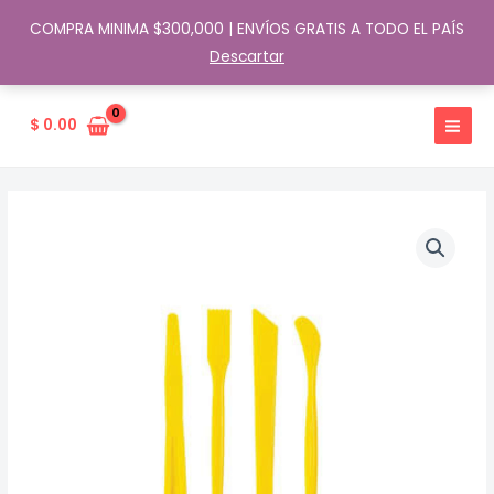
COMPRA MINIMA $300,000 | ENVÍOS GRATIS A TODO EL PAÍS
Descartar
Ir
al
$
0.00
contenido