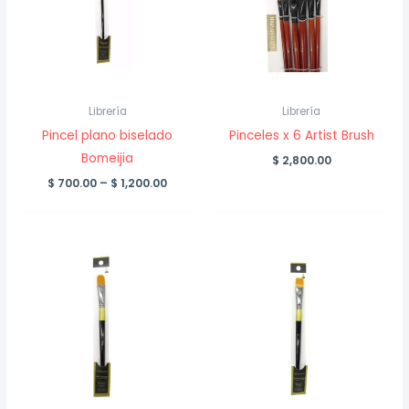
Librería
Librería
Pincel plano biselado
Pinceles x 6 Artist Brush
Bomeijia
$
2,800.00
Price
$
700.00
–
$
1,200.00
range:
$ 700.00
through
$ 1,200.00