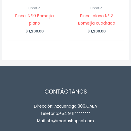
Librería
Librería
Pincel Nº10 Bomeijia
Pincel plano Nº12
plano
Bomeijia cuadrado
$
1,200.00
$
1,200.00
CONTÁCTANOS
Dirección: Azcuenaga 309,CABA
Teléfono:+54 9 11********
Mail:info@modashopsal.com