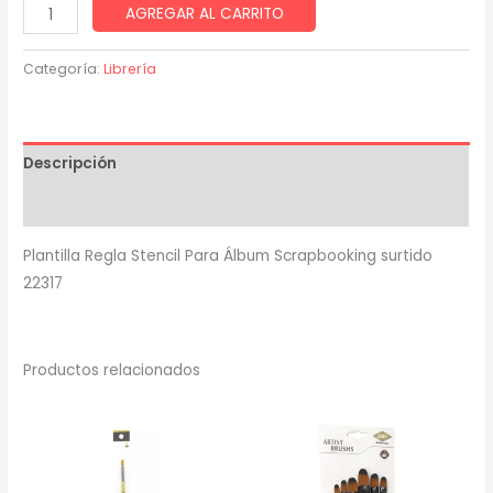
Plantilla
AGREGAR AL CARRITO
Regla
Stencil
Categoría:
Librería
Para
Álbum
Scrapbooking
Descripción
surtido
22317
Valoraciones (0)
*12u
Plantilla Regla Stencil Para Álbum Scrapbooking surtido
cantidad
22317
Productos relacionados