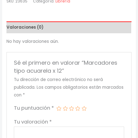
SKU:
23635
Categoría:
Librería
x
12
cantidad
Valoraciones (0)
No hay valoraciones aún.
Sé el primero en valorar “Marcadores
tipo acuarela x 12”
Tu dirección de correo electrónico no será
publicada.
Los campos obligatorios están marcados
con
*
Tu puntuación
*
Tu valoración
*