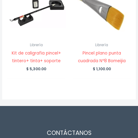
Librería
Librería
Kit de caligrafia pincel+
Pincel plano punta
tintero+ tinta+ soporte
cuadrada Nº8 Bomeijia
$
5,300.00
$
1,100.00
CONTÁCTANOS