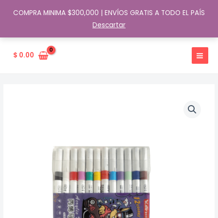
COMPRA MINIMA $300,000 | ENVÍOS GRATIS A TODO EL PAÍS
Descartar
Ir
al
$
0.00
contenido