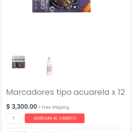
Marcadores tipo acuarela x 12
$
3,300.00
+ Free Shipping
Marcadores
AGREGAR AL CARRITO
tipo
acuarela