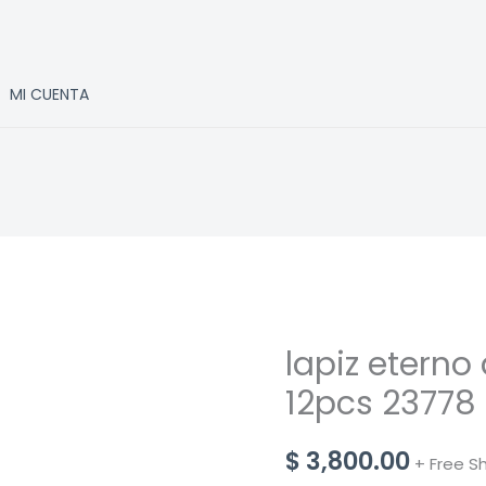
MI CUENTA
lapiz eterno
12pcs 23778
$
3,800.00
+ Free S