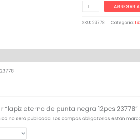
lapiz
AGREGAR A
eterno
de
SKU:
23778
Categoría:
Li
punta
negra
12pcs
23778
cantidad
 23778
ar “lapiz eterno de punta negra 12pcs 23778”
nico no será publicada.
Los campos obligatorios están mar