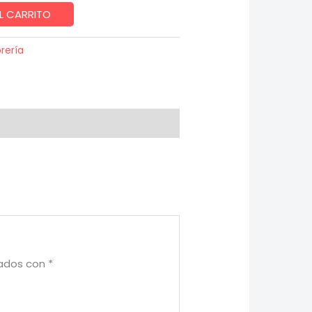
L CARRITO
brería
cados con
*