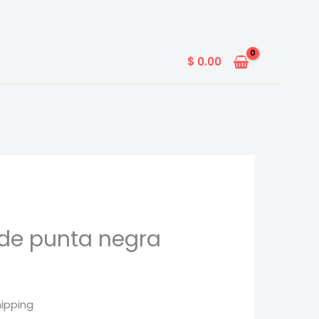
$
0.00
 de punta negra
hipping