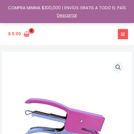
COMPRA MINIMA $300,000 | ENVÍOS GRATIS A TODO EL PAÍS
Descartar
Ir
al
$
0.00
contenido