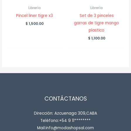
Librería
Librería
Pincel liner tigre x3
Set de 3 pinceles
garras de tigre mango
$
1,500.00
plastico
$
1,100.00
CONTÁCTANOS
Dirección: Azcuenaga 309,CABA
Teléfono:+54 9 11********
Mail:info@modashopsal.com