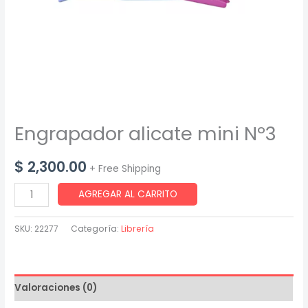
Engrapador alicate mini Nº3
$
2,300.00
+ Free Shipping
Engrapador
AGREGAR AL CARRITO
alicate
mini
SKU:
22277
Categoría:
Librería
Nº3
cantidad
Valoraciones (0)