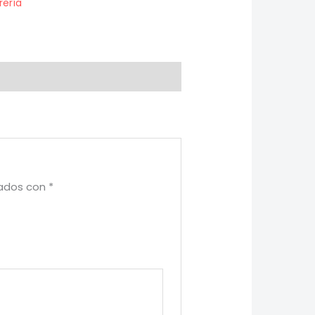
rería
cados con
*