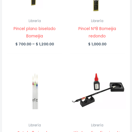
Librería
Librería
Pincel plano biselado
Pincel Nº8 Bomeijia
Bomeijia
redondo
Price
$
700.00
–
$
1,200.00
$
1,000.00
range:
$ 700.00
through
$ 1,200.00
Librería
Librería