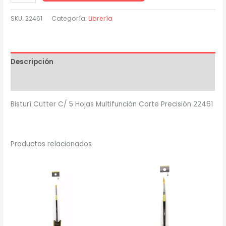
Cutter
C/
SKU:
22461
Categoría:
Librería
5
Hojas
Multifunción
Descripción
Corte
Precisión
Valoraciones (0)
22461
Bisturí Cutter C/ 5 Hojas Multifunción Corte Precisión 22461
cantidad
Productos relacionados