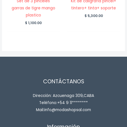
Set de 3 pinceles
Kit de caligrafia pincel+
garras de tigre mango
tintero+ tinta+ soporte
plastico
$
5,300.00
$
1,100.00
CONTÁCTANOS
Dirección: Azcuenaga 309,CABA
Teléfono:+54 9 11********
Mail:info@modashopsal.com
Información