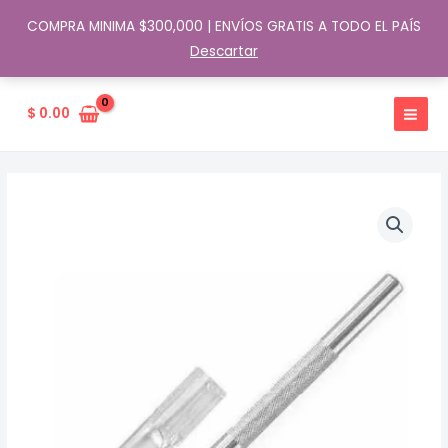
COMPRA MINIMA $300,000 | ENVÍOS GRATIS A TODO EL PAÍS
Descartar
Ir
al
$
0.00
contenido