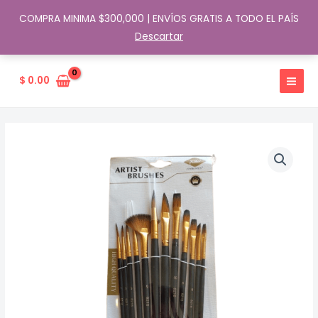
COMPRA MINIMA $300,000 | ENVÍOS GRATIS A TODO EL PAÍS
Descartar
Ir
al
$
0.00
contenido