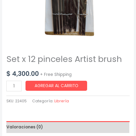
Set x 12 pinceles Artist brush
$
4,300.00
+ Free Shipping
Set
AGREGAR AL CARRITO
x
12
SKU:
22405
Categoría:
Librería
pinceles
Artist
brush
Valoraciones (0)
cantidad