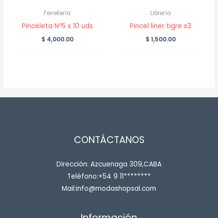
Ferretería
Librería
Pinceleta Nº5 x 10 uds
Pincel liner tigre x3
$
4,000.00
$
1,500.00
CONTÁCTANOS
Dirección: Azcuenaga 309,CABA
Teléfono:+54 9 11********
Mail:info@modashopsal.com
Información