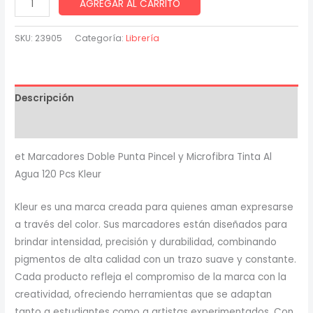
Set
AGREGAR AL CARRITO
Marcadores
Doble
SKU:
23905
Categoría:
Librería
Punta
120pcs
Punta
Descripción
Pincel
Al
Valoraciones (0)
Agua
et Marcadores Doble Punta Pincel y Microfibra Tinta Al
Kleur
Agua 120 Pcs Kleur
Negro
23905
Kleur es una marca creada para quienes aman expresarse
cantidad
a través del color. Sus marcadores están diseñados para
brindar intensidad, precisión y durabilidad, combinando
pigmentos de alta calidad con un trazo suave y constante.
Cada producto refleja el compromiso de la marca con la
creatividad, ofreciendo herramientas que se adaptan
tanto a estudiantes como a artistas experimentados. Con