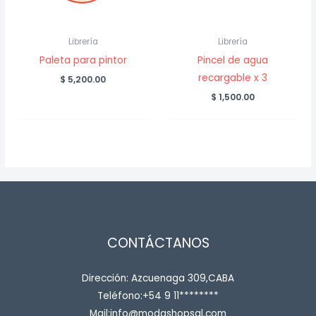
Librería
Librería
Paleta para pintor
Pincel de agua
recargable x 3
$
5,200.00
$
1,500.00
CONTÁCTANOS
Dirección: Azcuenaga 309,CABA
Teléfono:+54 9 11********
Mail:info@modashopsal.com