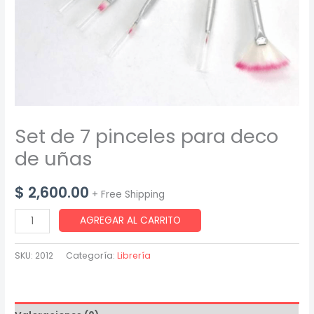
Set de 7 pinceles para deco
de uñas
$
2,600.00
+ Free Shipping
Set
AGREGAR AL CARRITO
de
7
SKU:
2012
Categoría:
Librería
pinceles
para
deco