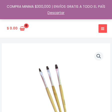
COMPRA MINIMA $300,000 | ENVÍOS GRATIS A TODO EL PAÍS
Descartar
Ir
al
$
0.00
contenido