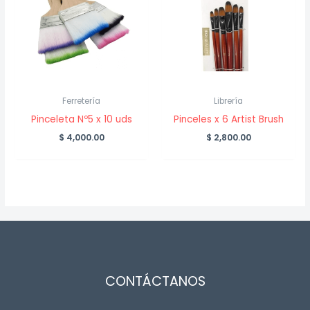
Ferretería
Librería
Pinceleta Nº5 x 10 uds
Pinceles x 6 Artist Brush
$
4,000.00
$
2,800.00
CONTÁCTANOS