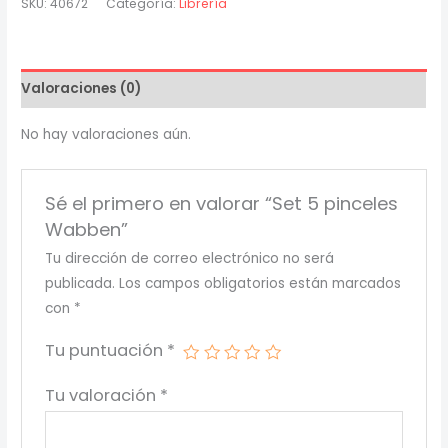
SKU:
40672
Categoría:
Librería
Wabben
cantidad
Valoraciones (0)
No hay valoraciones aún.
Sé el primero en valorar “Set 5 pinceles
Wabben”
Tu dirección de correo electrónico no será
publicada.
Los campos obligatorios están marcados
con
*
Tu puntuación
*
Tu valoración
*