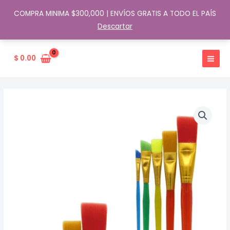
COMPRA MINIMA $300,000 | ENVÍOS GRATIS A TODO EL PAÍS
Descartar
Ir
al
$
0.00
contenido