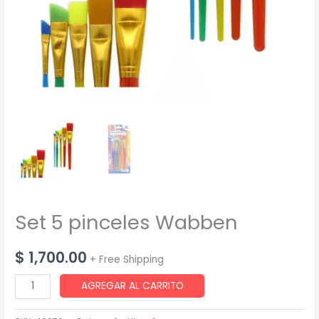
Set 5 pinceles Wabben
$
1,700.00
+ Free Shipping
Set
AGREGAR AL CARRITO
5
pinceles