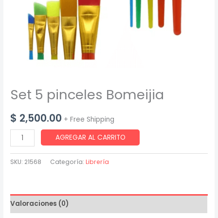
Set 5 pinceles Bomeijia
$
2,500.00
+ Free Shipping
Set
AGREGAR AL CARRITO
5
pinceles
SKU:
21568
Categoría:
Librería
Bomeijia
cantidad
Valoraciones (0)