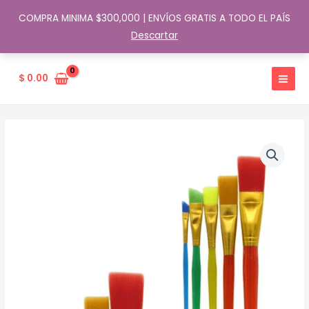
COMPRA MINIMA $300,000 | ENVÍOS GRATIS A TODO EL PAÍS
Descartar
Ir
al
$
0.00
contenido