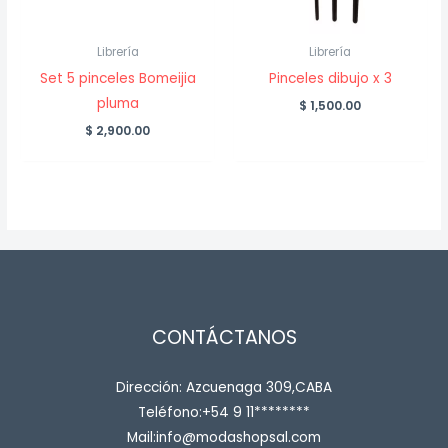
Librería
Librería
Set 5 pinceles Bomeijia
Pinceles dibujo x 3
pluma
$
1,500.00
$
2,900.00
CONTÁCTANOS
Dirección: Azcuenaga 309,CABA
Teléfono:+54 9 11********
Mail:info@modashopsal.com