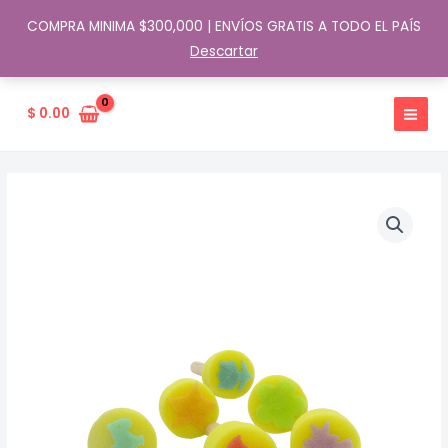
COMPRA MINIMA $300,000 | ENVÍOS GRATIS A TODO EL PAÍS
Descartar
Ir
al
$
0.00
contenido