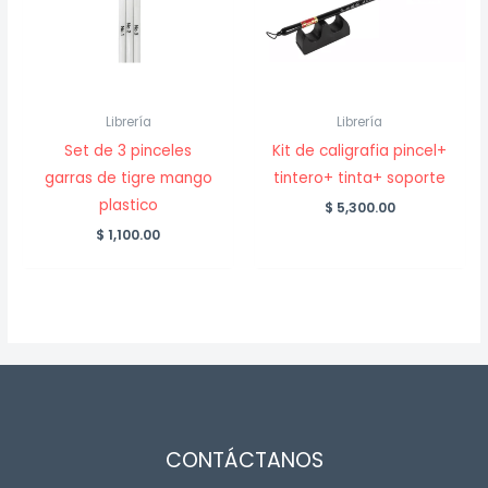
Librería
Librería
Set de 3 pinceles
Kit de caligrafia pincel+
garras de tigre mango
tintero+ tinta+ soporte
plastico
$
5,300.00
$
1,100.00
CONTÁCTANOS