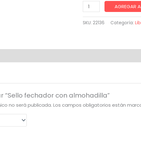
Sello
AGREGAR A
fechador
con
SKU:
22136
Categoría:
Lib
almohadilla
cantidad
ar “Sello fechador con almohadilla”
nico no será publicada.
Los campos obligatorios están mar