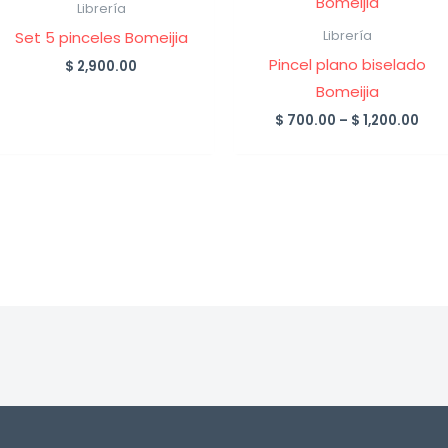
Librería
Set 5 pinceles Bomeijia
Librería
Pincel plano biselado
$
2,900.00
Bomeijia
Pric
$
700.00
–
$
1,200.00
ran
$ 7
thr
$ 1,