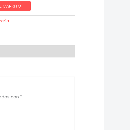
L CARRITO
rería
cados con
*