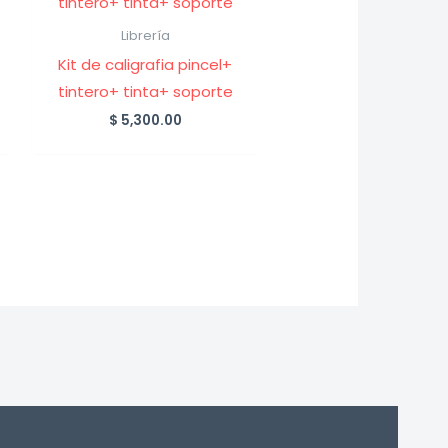
Librería
Kit de caligrafia pincel+
tintero+ tinta+ soporte
e
$
5,300.00
ge:
00.00
ough
200.00