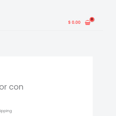
$
0.00
or con
hipping