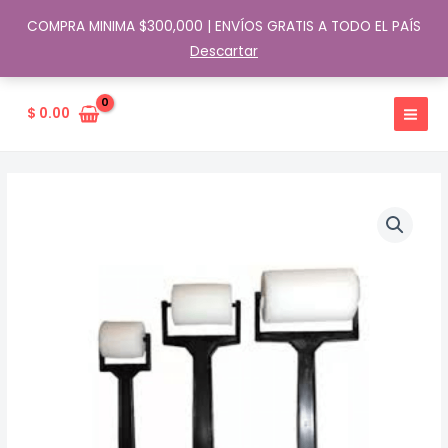
COMPRA MINIMA $300,000 | ENVÍOS GRATIS A TODO EL PAÍS
Descartar
Ir
al
$
0.00
contenido