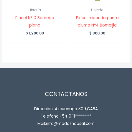
Librería
Librería
Pincel Nº10 Bomeijia
Pincel redondo punta
plano
pluma Nº4 Bomeijia
$
1,200.00
$
800.00
CONTÁCTANOS
Dirección: Azcuenaga 309,CABA
Teléfono:+54 9 11********
Mail:info@modashopsal.com