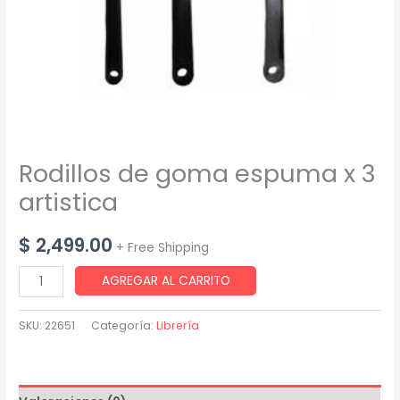
Rodillos de goma espuma x 3
artistica
$
2,499.00
+ Free Shipping
Rodillos
AGREGAR AL CARRITO
de
goma
SKU:
22651
Categoría:
Librería
espuma
x
3