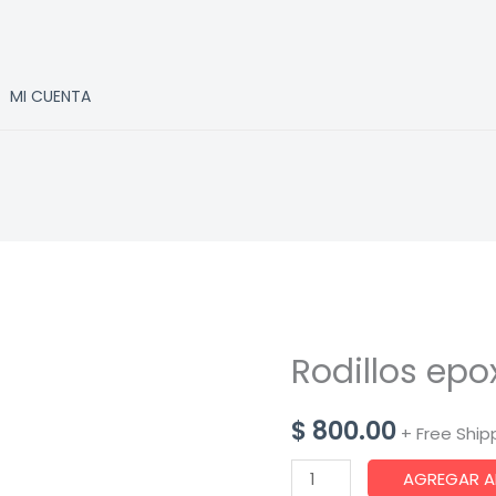
MI CUENTA
Rodillos epo
$
800.00
+ Free Ship
Rodillos
AGREGAR A