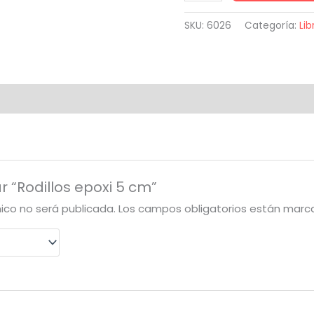
epoxi
5
SKU:
6026
Categoría:
Lib
cm
cantidad
r “Rodillos epoxi 5 cm”
nico no será publicada.
Los campos obligatorios están mar