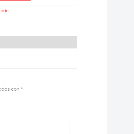
rería
cados con
*