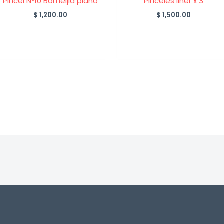
Pincel Nº10 Bomeijia plano
Pinceles liner x 3
$
1,200.00
$
1,500.00