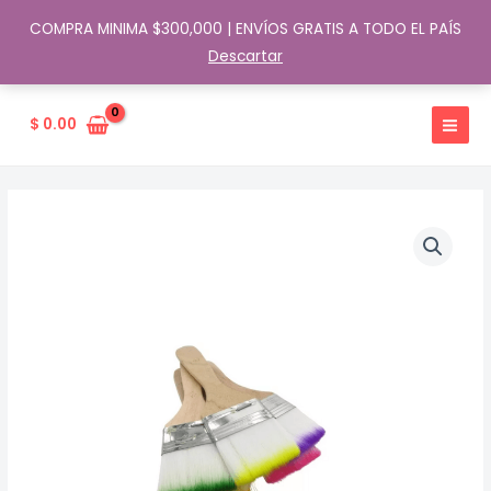
COMPRA MINIMA $300,000 | ENVÍOS GRATIS A TODO EL PAÍS
Descartar
Ir
al
$
0.00
contenido