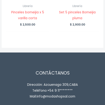
Librería
Librería
Pinceles bomeijia x 5
Set 5 pinceles Bomeijia
varilla corta
pluma
$
2,500.00
$
2,900.00
CONTÁCTANOS
Dirección: Azcuenaga 309,CABA
Teléfono:+54 9 11********
Mail:info@modashopsal.com