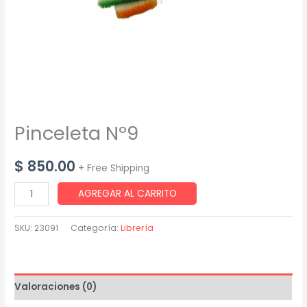
Pinceleta Nº9
$
850.00
+ Free Shipping
Pinceleta
AGREGAR AL CARRITO
Nº9
cantidad
SKU:
23091
Categoría:
Librería
Valoraciones (0)