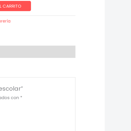
L CARRITO
brería
escolar”
cados con
*