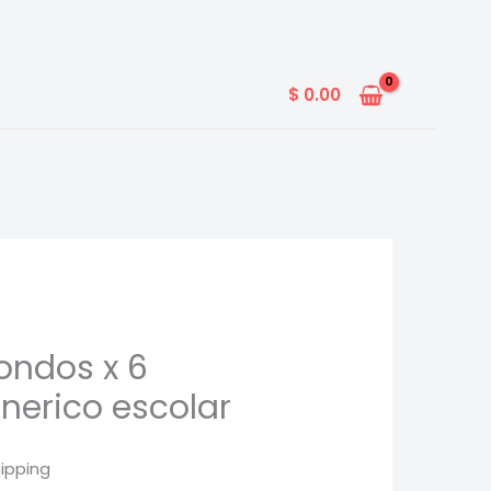
$
0.00
ondos x 6
nerico escolar
hipping