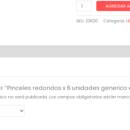
Pinceles
AGREGAR A
redondos
x
SKU:
23620
Categoría:
Li
6
unidades
generico
escolar
cantidad
ar “Pinceles redondos x 6 unidades generico 
nico no será publicada.
Los campos obligatorios están mar