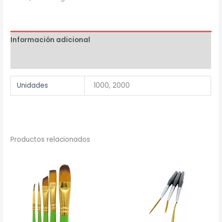
broches
de
madera
Información adicional
cantidad
Valoraciones (0)
Unidades
1000, 2000
Productos relacionados