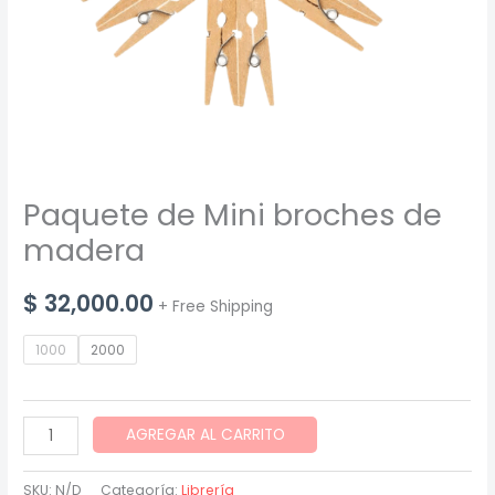
Paquete de Mini broches de
madera
$
32,000.00
+ Free Shipping
1000
2000
Paquete
AGREGAR AL CARRITO
de
Mini
SKU:
N/D
Categoría:
Librería