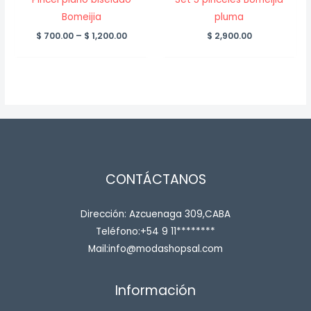
Bomeijia
pluma
Price
$
700.00
–
$
1,200.00
$
2,900.00
range:
$ 700.00
through
$ 1,200.00
CONTÁCTANOS
Dirección: Azcuenaga 309,CABA
Teléfono:+54 9 11********
Mail:info@modashopsal.com
Información