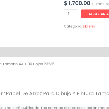
$
1,700.00
+ Free Sh
Papel
AGREGAR A
De
Arroz
Categoría:
Librería
Para
Dibujo
Y
Pintura
Tamaño
ura Tamaño A4 X 30 Hojas 23236
A4
X
30
Hojas
23236
ar “Papel De Arroz Para Dibujo Y Pintura Tam
cantidad
nico no será publicada.
Los campos obligatorios están mar