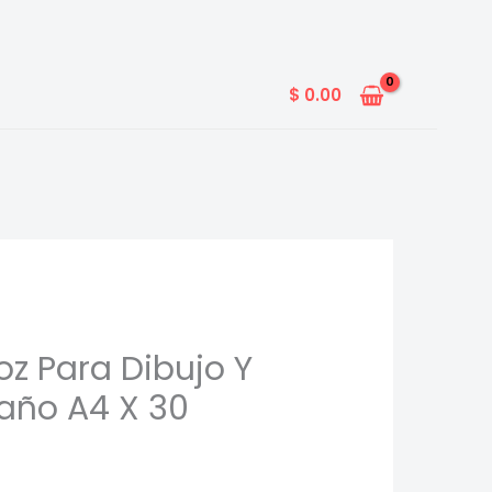
$
0.00
oz Para Dibujo Y
año A4 X 30