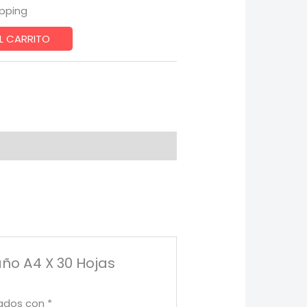
ipping
L CARRITO
año A4 X 30 Hojas
cados con
*