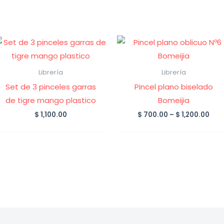
Librería
Librería
Set de 3 pinceles garras
Pincel plano biselado
de tigre mango plastico
Bomeijia
Pric
$
1,100.00
$
700.00
–
$
1,200.00
ran
$ 7
thr
$ 1,