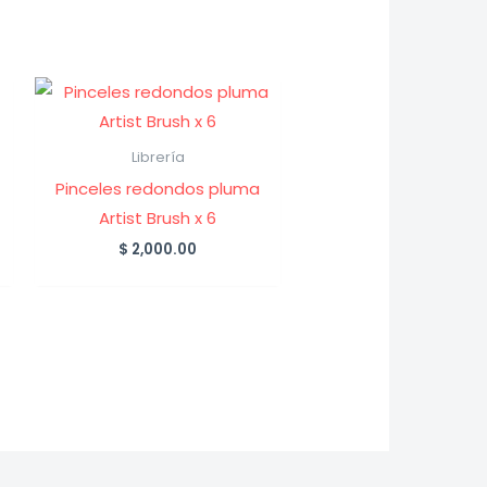
Librería
Pinceles redondos pluma
Artist Brush x 6
e
$
2,000.00
ge:
00.00
ough
200.00