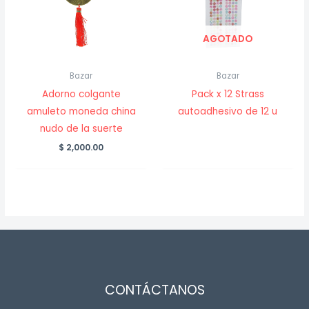
AGOTADO
Bazar
Bazar
Adorno colgante
Pack x 12 Strass
amuleto moneda china
autoadhesivo de 12 u
nudo de la suerte
$
2,000.00
CONTÁCTANOS