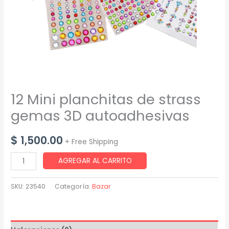
12 Mini planchitas de strass
gemas 3D autoadhesivas
$
1,500.00
+ Free Shipping
12
AGREGAR AL CARRITO
Mini
planchitas
SKU:
23540
Categoría:
Bazar
de
strass
gemas