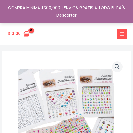
COMPRA MINIMA $300,000 | ENVÍOS GRATIS A TODO EL PAÍS
Descartar
Ir
al
$
0.00
contenido