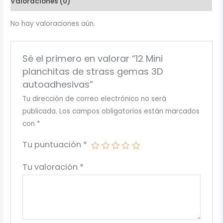
Valoraciones (0)
3D
autoadhesivas
No hay valoraciones aún.
cantidad
Sé el primero en valorar “12 Mini
planchitas de strass gemas 3D
autoadhesivas”
Tu dirección de correo electrónico no será
publicada.
Los campos obligatorios están marcados
con
*
Tu puntuación
*
Tu valoración
*