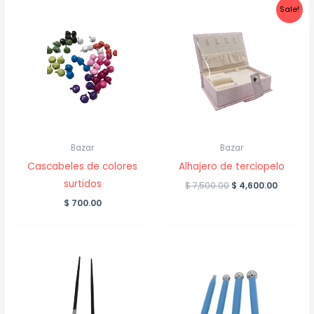
Sale!
Bazar
Bazar
Cascabeles de colores
Alhajero de terciopelo
surtidos
Original
Curren
$
7,500.00
$
4,600.00
price
price
$
700.00
was:
is:
$ 7,500.00.
$ 4,600.