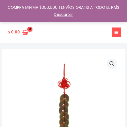
COMPRA MINIMA $300,000 | ENVÍOS GRATIS A TODO EL PAÍS
Descartar
Ir
al
$
0.00
contenido