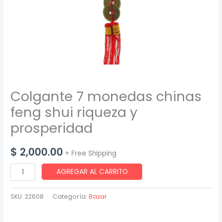
Colgante 7 monedas chinas
feng shui riqueza y
prosperidad
$
2,000.00
+ Free Shipping
Colgante
AGREGAR AL CARRITO
7
monedas
SKU:
22608
Categoría:
Bazar
chinas
feng