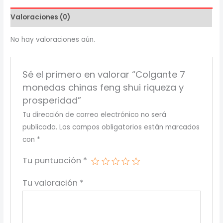
shui
Valoraciones (0)
riqueza
y
No hay valoraciones aún.
prosperidad
cantidad
Sé el primero en valorar “Colgante 7
monedas chinas feng shui riqueza y
prosperidad”
Tu dirección de correo electrónico no será
publicada.
Los campos obligatorios están marcados
con
*
Tu puntuación
*
Tu valoración
*