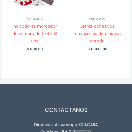
Ferretería
Ferretería
Indicadores marcador
Letras adhesivas
de numero de 0-9 x 12
mayusculas de plastico
uds
dorado
$
600.00
$
11,039.00
CONTÁCTANOS
Dirección: Azcuenaga 309,CABA