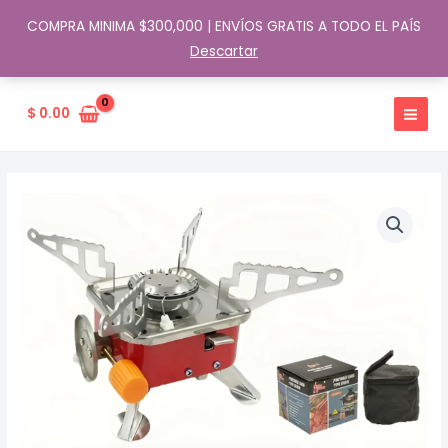
COMPRA MINIMA $300,000 | ENVÍOS GRATIS A TODO EL PAÍS
Descartar
Ir
al
$
0.00
contenido