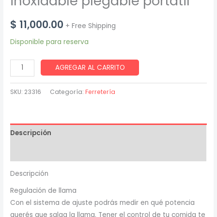
inoxidable plegable portatil
$
11,000.00
+ Free Shipping
Disponible para reserva
Mini
AGREGAR AL CARRITO
anafe
de
SKU:
23316
Categoría:
Ferretería
acero
inoxidable
plegable
Descripción
portatil
cantidad
Valoraciones (0)
Descripción
Regulación de llama
Con el sistema de ajuste podrás medir en qué potencia
querés que salga la llama. Tener el control de tu comida te