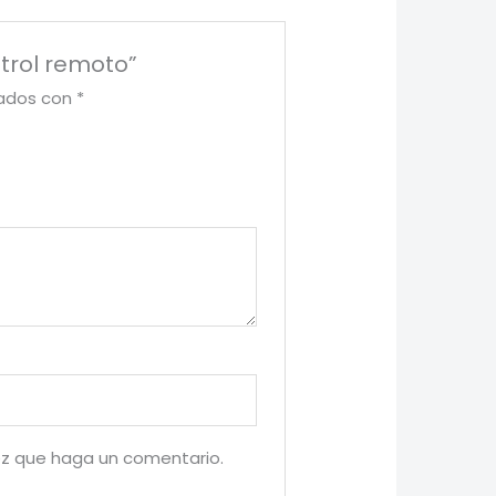
ntrol remoto”
cados con
*
ez que haga un comentario.