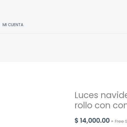
MI CUENTA
Luces navid
rollo con co
$
14,000.00
+ Free 