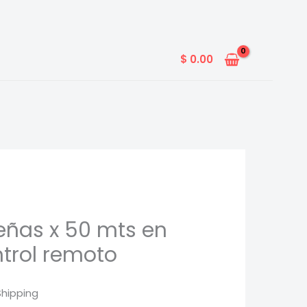
$
0.00
eñas x 50 mts en
ntrol remoto
Shipping