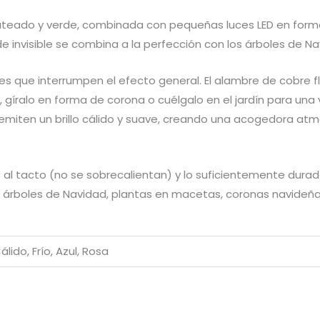
teado y verde, combinada con pequeñas luces LED en forma 
e invisible se combina a la perfección con los árboles de Na
es que interrumpen el efecto general. El alambre de cobre fl
 gíralo en forma de corona o cuélgalo en el jardín para una 
a emiten un brillo cálido y suave, creando una acogedora at
al tacto (no se sobrecalientan) y lo suficientemente durade
r árboles de Navidad, plantas en macetas, coronas navideñas
álido, Frío, Azul, Rosa