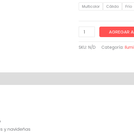
Multicolor
Cálido
Frío
Luces
AGREGAR A
navideñas
x
SKU:
N/D
Categoría:
Ilum
50
mts
en
rollo
onal
Valoraciones (0)
con
control
remoto
cantidad
o
as y navideñas