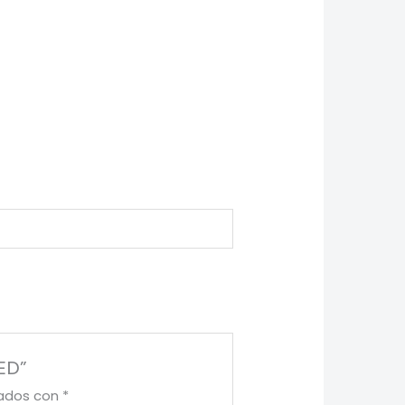
LED”
cados con
*