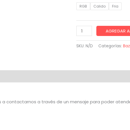
RGB
Calido
Fria
Cortina
AGREGAR A
led
tipo
SKU:
N/D
Categorías:
Baz
lluvia
de
luces
9v
onal
Valoraciones (0)
2*2
192
LED
os a contactarnos a través de un mensaje para poder atende
cantidad