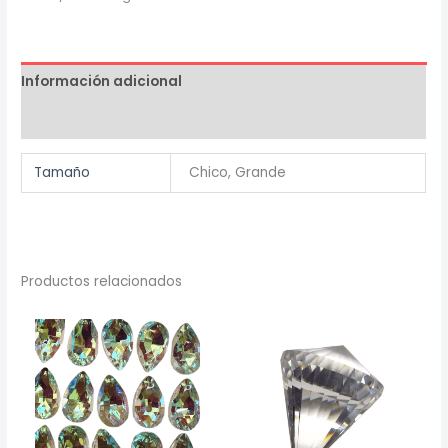
de
la
A
Información adicional
a
la
Valoraciones (0)
Z
dos
Tamaño
Chico, Grande
tamaños
cantidad
Productos relacionados