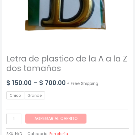
Letra de plastico de la A a la Z
dos tamaños
Price
$
150.00
–
$
700.00
+ Free Shipping
range:
Chico
Grande
$ 150.00
through
Letra
AGREGAR AL CARRITO
de
$ 700.00
plastico
SKU:
N/D
Categoría:
Ferretería