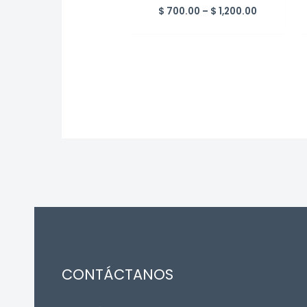
Price
$
700.00
–
$
1,200.00
range:
$ 700.00
through
$ 1,200.00
CONTÁCTANOS