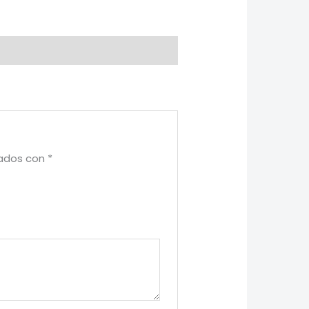
cados con
*