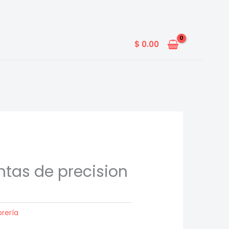
$
0.00
ntas de precision
brería