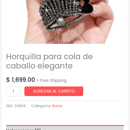
Horquilla para cola de
caballo elegante
$
1,699.00
+ Free Shipping
Horquilla
AGREGAR AL CARRITO
para
cola
SKU:
23604
Categoría:
Bazar
de
caballo
elegante