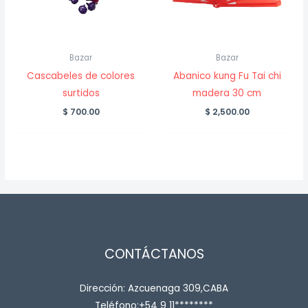
Bazar
Bazar
Cascabeles de colores
Abanico kung Fu Tai chi
surtidos
madera 30 cm
$
700.00
$
2,500.00
CONTÁCTANOS
Dirección: Azcuenaga 309,CABA
Teléfono:+54 9 11********