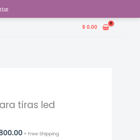
rtar
$
0.00
ara tiras led
Price
800.00
+ Free Shipping