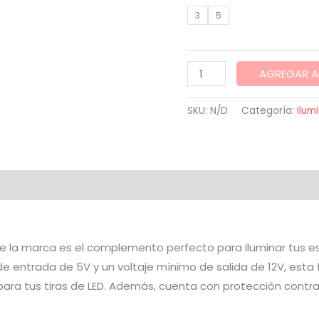
3
5
Fuente
AGREGAR A
12V
para
SKU:
N/D
Categoría:
Ilum
tiras
led
neon
cantidad
onal
Valoraciones (0)
de la marca es el complemento perfecto para iluminar tus e
 entrada de 5V y un voltaje mínimo de salida de 12V, esta 
ara tus tiras de LED. Además, cuenta con protección contra