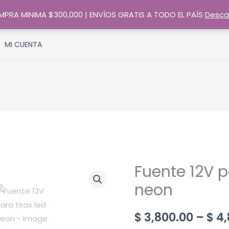
PRA MINIMA $300,000 | ENVÍOS GRATIS A TODO EL PAÍS
Desca
MI CUENTA
Fuente 12V p
neon
$
3,800.00
–
$
4,