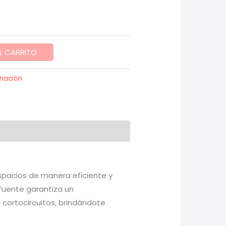
range:
$ 3,800.00
through
L CARRITO
$ 4,800.00
inación
spacios de manera eficiente y
fuente garantiza un
 cortocircuitos, brindándote