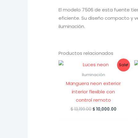
El modelo 7506 de esta fuente ti
eficiente. Su diseño compacto y v
iluminación.
Productos relacionados
Sale!
Iluminación
Manguera neon exterior
interior flexible con
control remoto
Original
Current
$
13,199.00
$
10,000.00
price
price
was:
is:
$ 13,199.00.
$ 10,000.0