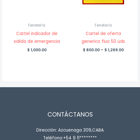
Ferretería
Ferretería
Cartel indicador de
Cartel de oferta
salida de emergencia
generico fluo 50 uds
Price
$
1,000.00
$
800.00
–
$
1,269.00
range:
$ 800.0
throug
$ 1,269.
CONTÁCTANOS
Dirección: Azcuenaga 309,CABA
Teléfono:+54 9 11********