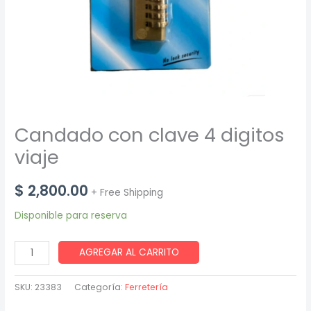
Candado con clave 4 digitos
viaje
$
2,800.00
+ Free Shipping
Disponible para reserva
Candado
AGREGAR AL CARRITO
con
clave
SKU:
23383
Categoría:
Ferretería
4