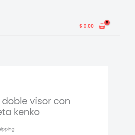
$
0.00
 doble visor con
leta kenko
hipping