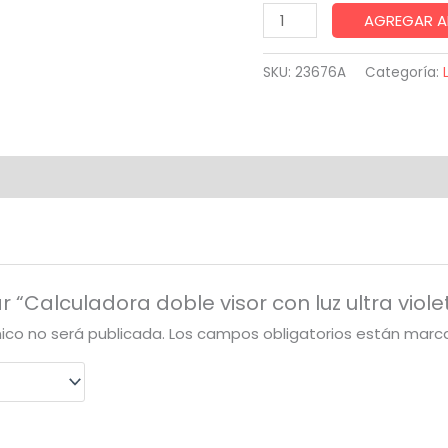
Calculadora
AGREGAR A
doble
visor
SKU:
23676A
Categoría:
con
luz
ultra
violeta
kenko
cantidad
r “Calculadora doble visor con luz ultra viol
nico no será publicada.
Los campos obligatorios están mar