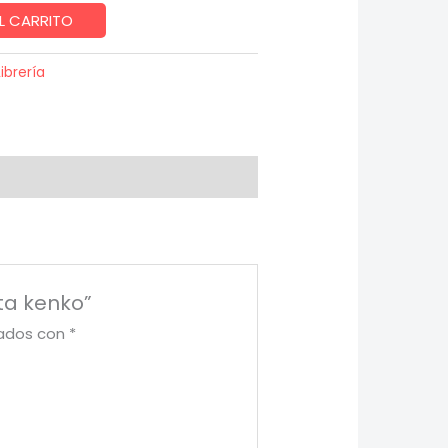
L CARRITO
Librería
eta kenko”
cados con
*