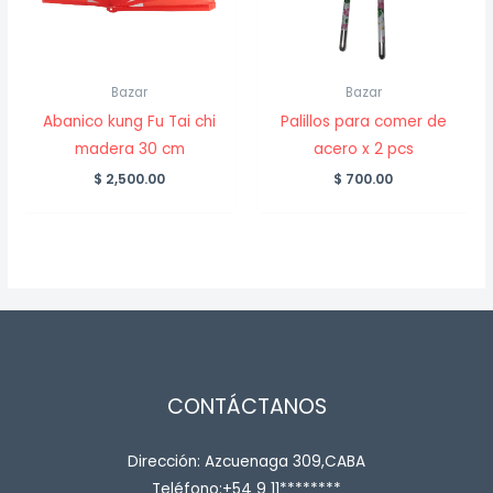
Bazar
Bazar
Abanico kung Fu Tai chi
Palillos para comer de
madera 30 cm
acero x 2 pcs
$
2,500.00
$
700.00
CONTÁCTANOS
Dirección: Azcuenaga 309,CABA
Teléfono:+54 9 11********