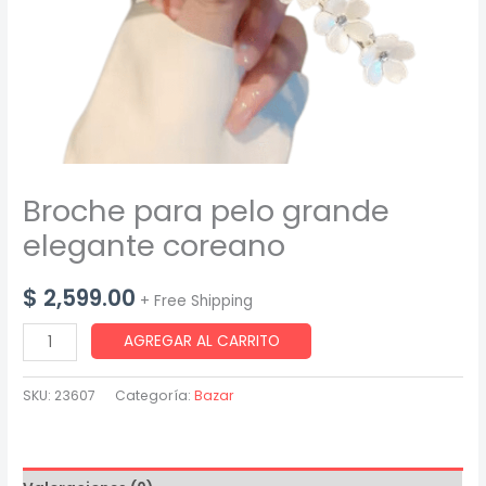
Broche para pelo grande
elegante coreano
$
2,599.00
+ Free Shipping
Broche
AGREGAR AL CARRITO
para
pelo
SKU:
23607
Categoría:
Bazar
grande
elegante
coreano