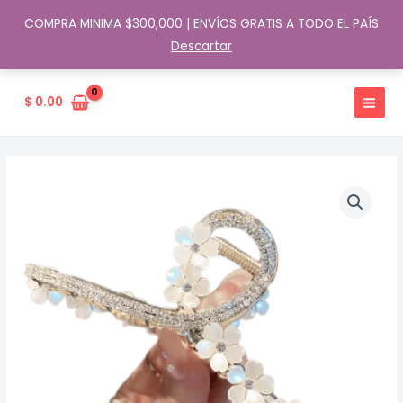
COMPRA MINIMA $300,000 | ENVÍOS GRATIS A TODO EL PAÍS
Descartar
Ir
al
$
0.00
contenido