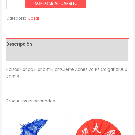
Bolsas
AGREGAR AL CARRITO
Fondo
Blanc8*13
Categoría:
Bazar
cmCierre
Adhesivo
P/
Descripción
Colgar
X100u
Valoraciones (0)
20826
Bolsas Fondo Blanc8*13 cmCierre Adhesivo P/ Colgar X100u
cantidad
20826
Productos relacionados