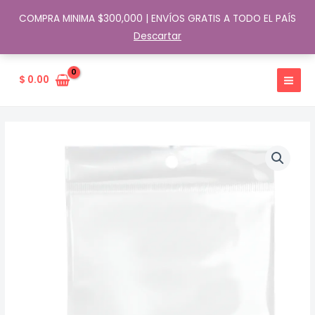
COMPRA MINIMA $300,000 | ENVÍOS GRATIS A TODO EL PAÍS
Descartar
Ir
al
$
0.00
contenido