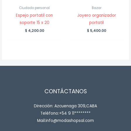
Ciudado personal
Bazar
Espejo portatil con
Joyero organizador
soporte 15 x 20
portatil
$
4,200.00
$
5,400.00
CONTÁCTANOS
Dirección: Azcuenaga 309,CABA
Teléfono:+54 9 11********
Mail:info@modashopsal.com