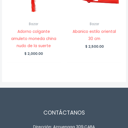
Bazar
Bazar
Adorno colgante
Abanico estilo oriental
amuleto moneda china
30 cm
nudo de la suerte
$
2,500.00
$
2,000.00
CONTÁCTANOS
Dirección: Azcuenaga 309,CABA