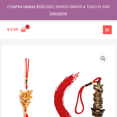
COMPRA MINIMA $300,000 | ENVÍOS GRATIS A TODO EL PAÍS
Descartar
Ir
al
$
0.00
contenido