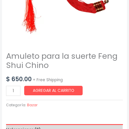
Amuleto para la suerte Feng
Shui Chino
$
650.00
+ Free Shipping
Amuleto
AGREGAR AL CARRITO
para
la
Categoría:
Bazar
suerte
Feng
Shui